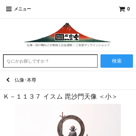
0
メニュー
検索
仏像･本尊
Ｋ－１１３７ イスム 毘沙門天像 ＜小＞