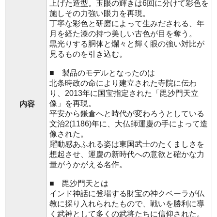
上げた造型。玉眼の輝きは6回に分けて彩色を
施しその力強い眼力を再現。
丁寧な彩色と研磨によって生みだされる、年
月を経た漆の持つ美しい古色が目を奪う。
黒光りする胴体と爛々と輝く眼の強い対比が
見るものを引き込む。
■ 製品のモデルとなったのは
北条時政の命により建立された寺院に伝わ
り、2013年に国宝指定された「毘沙門天立
像」を再現。
内容
平安から鎌倉へと時代が変わろうとしている
文治2(1186)年に、大仏師運慶の手によって造
像された。
躍動感あふれる姿は東国武士のたくましさを
想起させ、運慶の新時代への意欲と確かな力
量がうかがえる名作。
■ 毘沙門天とは
インド神話に登場する財宝の神クベーラが仏
教に採り入れられたもので、戦いを勝利に導
く武神として多くの武将たちに信仰された。