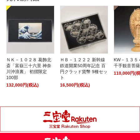
ＮＫ－１０２８ 葛飾北
ＨＢ－１２２２ 新幹線
KW－１３５
斎「富嶽三十六景 神奈
鉄道開業50周年記念 百
千手観音菩薩
川沖浪裏」 初摺限定
円クラッド貨幣 9種セッ
110,000円(
100部
ト
132,000円(税込)
16,500円(税込)