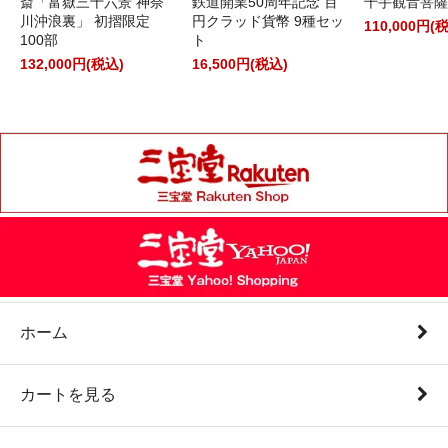
斎「富嶽三十六景 神奈
鉄道開業50周年記念 百
千手観音菩薩
川沖浪裏」 初摺限定
円クラッド貨幣 9種セッ
110,000円(
100部
ト
132,000円(税込)
16,500円(税込)
ホーム
カートを見る