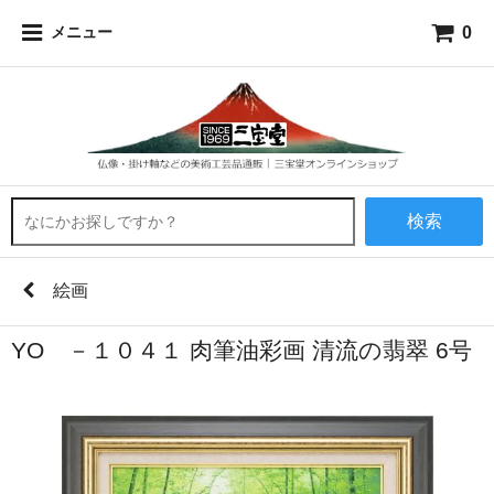
0
メニュー
検索
絵画
YO －１０４１ 肉筆油彩画 清流の翡翠 6号