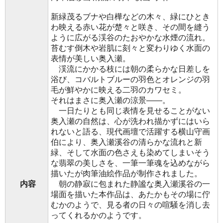
新緑茂るブナや白樺などの木々、緑にひとき
わ映える赤い花が楚々と咲き、その間を縫う
ように広がる渓谷のたおやかな水煙の流れ。
苔むす倒木や岩肌に刻々と変わりゆく水面の
表情が美しい奥入瀬。
渓流にかかる枝には朝の柔らかな日差しを
浴び、コバルトブルーの羽色とオレンジの羽
毛が鮮やかに映える二羽のカワセミ。
それはまさに奥入瀬の涼景――。
一日たりとも同じ表情を見せることがない
奥入瀬の自然は、心が洗われ描かずにはいら
れないと語る、現代画壇で活躍する横山守画
伯により、奥入瀬溪谷の清らかな流れと新
緑、そして水面の色さえも染めてしまいそう
な翡翠の美しさを、一筆一筆魂を込めながら
描いたが肉筆油絵作品が制作されました。
内容
朝の静寂に包まれた静謐な奥入瀬溪谷の一
場面を描いた本作品は、あたかもその場に佇
むかのようで、見る者の日々の喧騒を消し去
ってくれるかのようです。