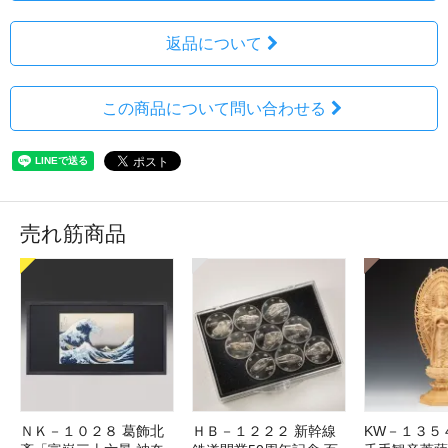
返品について
この商品について問い合わせる
売れ筋商品
ＮＫ－１０２８ 葛飾北
ＨＢ－１２２２ 新幹線
KW－１３５