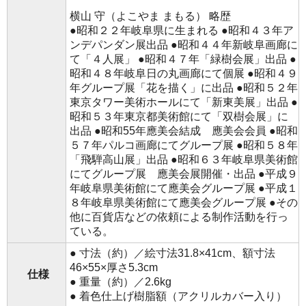
横山 守（よこやま まもる） 略歴
●昭和２２年岐阜県に生まれる ●昭和４３年ア
ンデパンダン展出品 ●昭和４４年新岐阜画廊に
て「４人展」 ●昭和４７年「緑樹会展」出品 ●
昭和４８年岐阜日の丸画廊にて個展 ●昭和４９
年グループ展「花を描く」に出品 ●昭和５２年
東京タワー美術ホールにて「新東美展」出品 ●
昭和５３年東京都美術館にて「双樹会展」に
出品 ●昭和55年應美会結成 應美会会員 ●昭和
５７年パルコ画廊にてグループ展 ●昭和５８年
「飛騨高山展」出品 ●昭和６３年岐阜県美術館
にてグループ展 應美会展開催・出品 ●平成９
年岐阜県美術館にて應美会グループ展 ●平成１
８年岐阜県美術館にて應美会グループ展 ●その
他に百貨店などの依頼による制作活動を行っ
ている。
● 寸法（約）／絵寸法31.8×41cm、額寸法
46×55×厚さ5.3cm
仕様
● 重量（約）／2.6kg
● 着色仕上げ樹脂額（アクリルカバー入り）