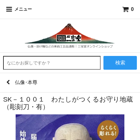
0
メニュー
検索
仏像･本尊
SK－１００１ わたしがつくるお守り地蔵
（彫刻刀・有）