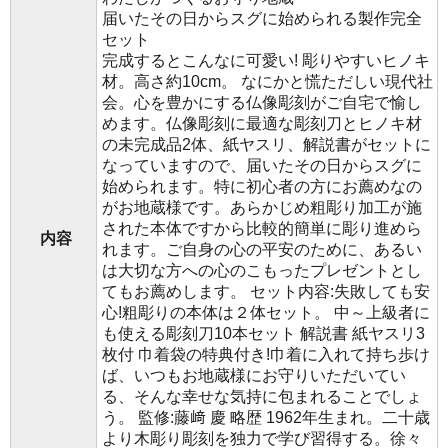
届いたその日からスグに始められる製作完全
セット
完成するとこんなに可愛い! 彫りやすいヒノキ
材。高さ約10cm。 なにかと慌ただしい現代社
会。心を豊かにする仏像彫刻がご自宅で愉し
めます。仏像彫刻に最適な彫刻刀とヒノキ材
の未完成品2体、紙ヤスリ、解説書がセットに
なっていますので、届いたその日からスグに
始められます。特に初心者の方にお薦めなの
がお地蔵様です。あらかじめ粗彫り加工が施
された本体ですから比較的簡単に彫り進めら
内容
れます。ご自身の心の平安のために、あるい
は大切な方への心のこもったプレゼントとし
てもお薦めします。 セット内容:失敗しても安
心!粗彫りの本体は２体セット。 中～上級者に
も使える彫刻刀10本セット 解説書 紙ヤスリ3
枚付 巾着袋の特典付き!巾着に入れて持ち歩け
ば、いつもお地蔵様にお守りいただいてい
る、そんな幸せな気持に包まれることでしょ
う。 監修:藤﨑 慶 略歴 1962年生まれ。二十歳
より木彫り彫刻を独力で学び習得する。徐々