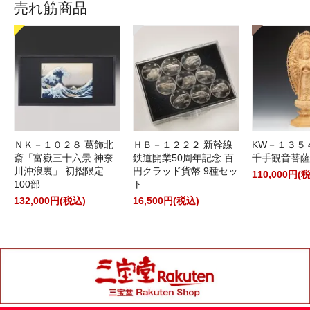
売れ筋商品
ＮＫ－１０２８ 葛飾北
ＨＢ－１２２２ 新幹線
KW－１３５
斎「富嶽三十六景 神奈
鉄道開業50周年記念 百
千手観音菩薩
川沖浪裏」 初摺限定
円クラッド貨幣 9種セッ
110,000円(
100部
ト
132,000円(税込)
16,500円(税込)