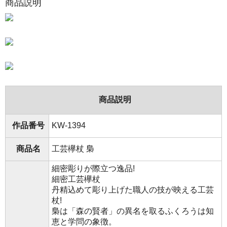
商品説明
商品説明
作品番号
KW-1394
商品名
工芸欅杖 梟
細密彫りが際立つ逸品!
細密工芸欅杖
丹精込めて彫り上げた職人の技が映える工芸
杖!
梟は「森の賢者」の異名を取るふくろうは知
恵と学問の象徴。