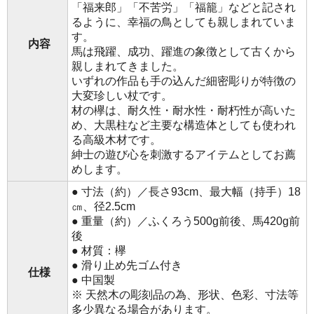
「福来郎」「不苦労」「福籠」などと記され
るように、幸福の鳥としても親しまれていま
す。
内容
馬は飛躍、成功、躍進の象徴として古くから
親しまれてきました。
いずれの作品も手の込んだ細密彫りが特徴の
大変珍しい杖です。
材の欅は、耐久性・耐水性・耐朽性が高いた
め、大黒柱など主要な構造体としても使われ
る高級木材です。
紳士の遊び心を刺激するアイテムとしてお薦
めします。
● 寸法（約）／長さ93cm、最大幅（持手）18
㎝、径2.5cm
● 重量（約）／ふくろう500g前後、馬420g前
後
● 材質：欅
● 滑り止め先ゴム付き
仕様
● 中国製
※ 天然木の彫刻品の為、形状、色彩、寸法等
多少異なる場合があります。