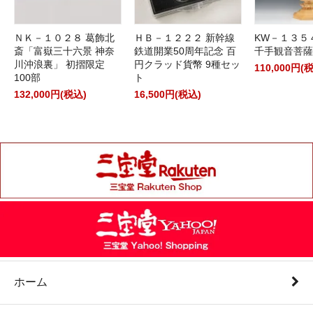
ＮＫ－１０２８ 葛飾北
ＨＢ－１２２２ 新幹線
KW－１３５
斎「富嶽三十六景 神奈
鉄道開業50周年記念 百
千手観音菩薩
川沖浪裏」 初摺限定
円クラッド貨幣 9種セッ
110,000円(
100部
ト
132,000円(税込)
16,500円(税込)
ホーム