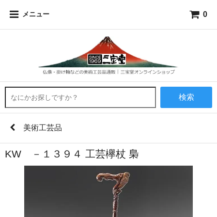
0
メニュー
検索
美術工芸品
KW －１３９４ 工芸欅杖 梟