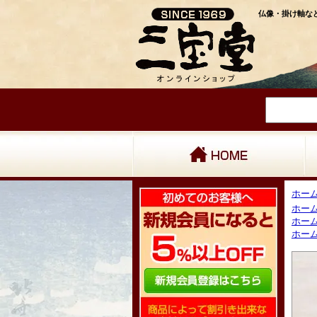
仏像・掛け軸など
ホー
ホー
ホー
ホー