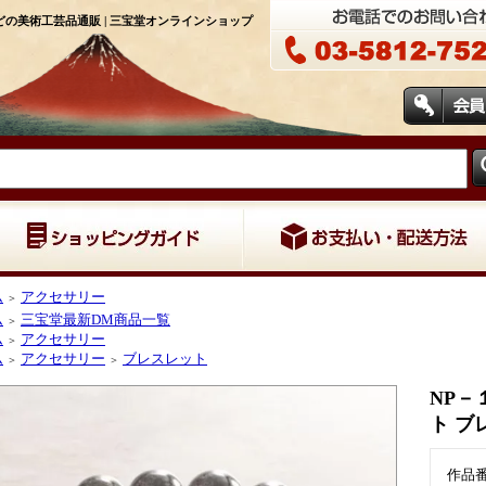
の美術工芸品通販 | 三宝堂オンラインショップ
ム
アクセサリー
＞
ム
三宝堂最新DM商品一覧
＞
ム
アクセサリー
＞
ム
アクセサリー
ブレスレット
＞
＞
NP－
ト ブ
作品