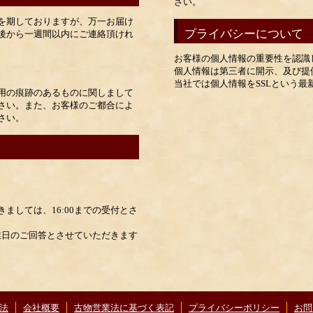
さい。
を期しておりますが、万一お届け
プライバシーについて
後から一週間以内にご連絡頂けれ
お客様の個人情報の重要性を認識
。
個人情報は第三者に開示、及び提
当社では個人情報をSSLという
用の痕跡のあるものに関しまして
さい。また、お客様のご都合によ
さい。
ましては、16:00までの受付とさ
営業日のご回答とさせていただきます
。
法
会社概要
古物営業法に基づく表記
プライバシーポリシー
お問