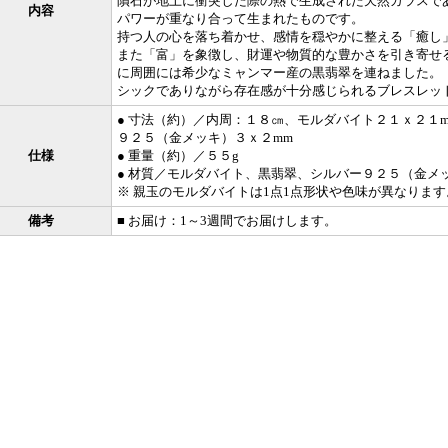
隕石が地上に衝突した際の熱で生成された天然ガラスで
内容
パワーが重なり合って生まれたものです。
持つ人の心を落ち着かせ、感情を穏やかに整える「癒し
また「富」を象徴し、財運や物質的な豊かさを引き寄せ
に周囲には希少なミャンマー産の黒翡翠を連ねました。
シックでありながら存在感が十分感じられるブレスレッ
● 寸法（約）／内周：１８㎝、モルダバイト２１ｘ２１
９２５（金メッキ）３ｘ２mm
仕様
● 重量（約）／５５g
● 材質／モルダバイト、黒翡翠、シルバー９２５（金メ
※ 親玉のモルダバイトは1点1点形状や色味が異なります
備考
■ お届け：1～3週間でお届けします。