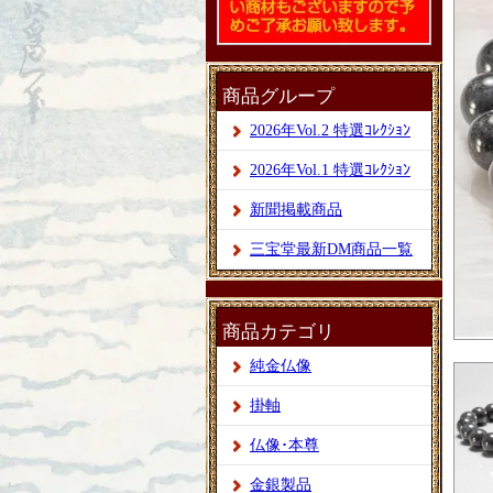
商品グループ
2026年Vol.2 特選ｺﾚｸｼｮﾝ
2026年Vol.1 特選ｺﾚｸｼｮﾝ
新聞掲載商品
三宝堂最新DM商品一覧
商品カテゴリ
純金仏像
掛軸
仏像･本尊
金銀製品