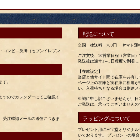
配送について
。
全国一律送料 700円 ・ヤマト
ay・コンビニ決済（セブンイレブン
ご注文後、10営業日程（営業日
発送後は通常1～3日程度で到着し
【在庫設定】
当店と他サイト間で在庫を共有し
ます。
ページ上の在庫と実在庫に相違が
い。入荷待ちとなる場合は別途メ
ますのでカレンダーにてご確認く
※誠に申し訳ございませんが、日
ご発送は、承ってございませんの
ラッピングについて
、受注確認メールの送信につきま
プレゼント用に三宝堂オリジナル
いております。 プレゼントの場