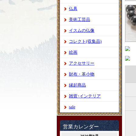
仏具
美術工芸品
イスムの仏像
コレクト(収集品)
絵画
アクセサリー
財布・革小物
縁起商品
雑貨･インテリア
sale
営業カレンダー