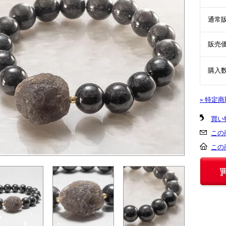
通常
販売
購入
» 特定
買い
この
この