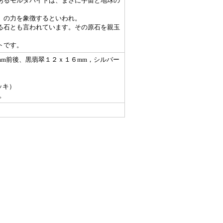
あるモルダバイトは、まさに宇宙と地球の
」の力を象徴するといわれ。
る石とも言われています。その原石を親玉
トです。
mm前後、黒翡翠１２ｘ１６mm，シルバー
ッキ）
。