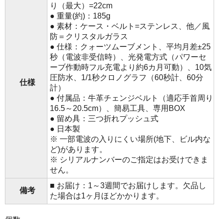
り（最大）=22cm
● 重量(約)：185g
● 素材：ケース・ベルト=ステンレス、他／風
防＝クリスタルガラス
● 仕様：クォーツムーブメント、平均月差±25
秒（電波非受信時）、光発電方式（パワーセ
ーブ作動時フル充電より約6カ月可動）、10気
圧防水、1/1秒クロノグラフ（60秒計、60分
仕様
計）
● 付属品：牛革チェンジベルト（適応手首周り
16.5～20.5cm）、簡易工具、専用BOX
● 留め具：三つ折れプッシュ式
● 日本製
※ 一部電波の入りにくい場所(地下、ビル内な
ど)があります。
※ シリアルナンバーのご指定はお受けできま
せん。
■ お届け：1～3週間でお届けします。欠品し
備考
た場合は1ヶ月ほどかかります。