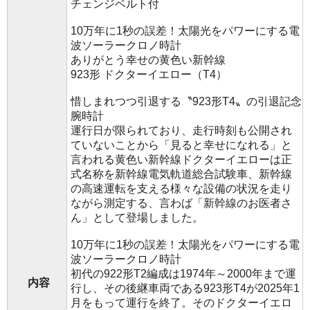
チェンジベルト付
10万年に1秒の誤差！太陽光をパワーにする電
波ソーラークロノ時計
ありがとう幸せの黄色い新幹線
923形 ドクターイエロー（T4）
惜しまれつつ引退する〝923形T4〟の引退記念
腕時計
運行日が限られており、走行時刻も公開され
ていないことから「見ると幸せになれる」と
言われる黄色い新幹線ドクターイエローは正
式名称を新幹線電気軌道総合試験車、新幹線
の高速運転を支える様々な設備の状況を走り
ながら測定する、言わば「新幹線のお医者さ
ん」として登場しました。
10万年に1秒の誤差！太陽光をパワーにする電
波ソーラークロノ時計
初代の922形T2編成は1974年～2000年まで運
内容
行し、その後継車両である923形T4が2025年1
月をもって運行を終了。そのドクターイエロ