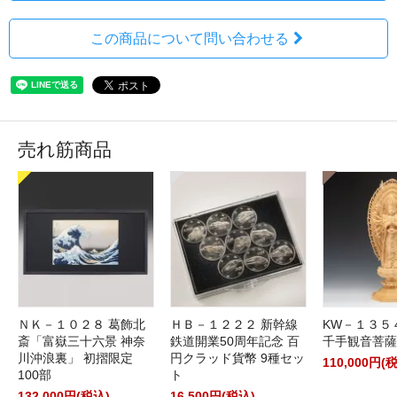
この商品について問い合わせる
売れ筋商品
ＮＫ－１０２８ 葛飾北
ＨＢ－１２２２ 新幹線
KW－１３５
斎「富嶽三十六景 神奈
鉄道開業50周年記念 百
千手観音菩薩
川沖浪裏」 初摺限定
円クラッド貨幣 9種セッ
110,000円(
100部
ト
132,000円(税込)
16,500円(税込)