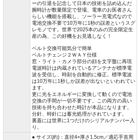
ーの引退を記念して日本の技術を詰め込んだ
腕時計が数量限定で登場。電車のお医者さん
らしい機能を搭載し、ソーラー充電式なので
電池交換不要で10万年に1秒の誤差というスグ
レモノです。世界で2025本のみの完全限定生
産の為、この好機をお見逃しなく！
ベルト交換可能気分で簡単
ベルトチェンジ２ＷＡＹ仕様
窓・ライト・カメラ部分の顔を文字盤に再現
電波時計は内蔵されているアンテナが標準電
波を受信し、時刻を自動的に修正。標準電波
は10万年に1秒しか誤差が出ないといわれてい
ます。
更に光をエネルギーに変換して動くので電池
交換の手間が一切不要です。この両方の高い
技術を持ち合わせた時計が本品になります。
分針、時針には蓄光処理がされています。
裏蓋には世界に1つだけのシリアルナンバー入
り。
● サイズ(約)：直径4×厚さ1.5cm／適応手首周