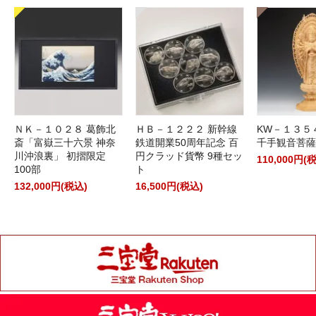
ＮＫ－１０２８ 葛飾北
ＨＢ－１２２２ 新幹線
KW－１３５
斎「富嶽三十六景 神奈
鉄道開業50周年記念 百
千手観音菩薩
川沖浪裏」 初摺限定
円クラッド貨幣 9種セッ
110,000円(
100部
ト
132,000円(税込)
16,500円(税込)