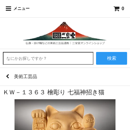
0
メニュー
検索
美術工芸品
ＫＷ－１３６３ 檜彫り 七福神招き猫