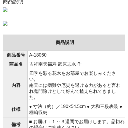
商品説明
商品説明
商品番号
A-18060
商品名
吉祥南天福寿 武原志水 作
四季を彩る花木をお部屋でお楽しみくださ
い。
内容
南天には病難や厄災を退ける力があると言わ
れ鬼門除けとして好んで植えられてきまし
た。
● 寸法（約）／190×54.5cm ● 大和三段表装 ●
仕様
桐箱収納­­
■ お届け：１～３週間でお届けします。品切れ
備考
の場合はご容赦ください。