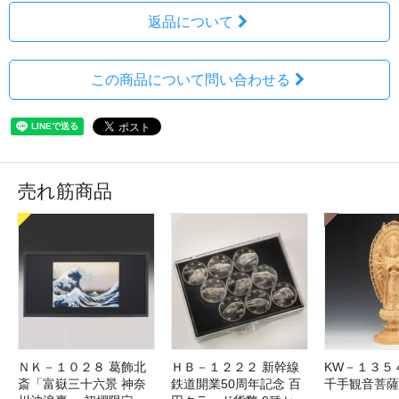
返品について
この商品について問い合わせる
売れ筋商品
ＮＫ－１０２８ 葛飾北
ＨＢ－１２２２ 新幹線
KW－１３５
斎「富嶽三十六景 神奈
鉄道開業50周年記念 百
千手観音菩薩