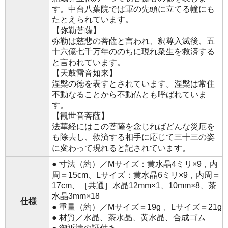
す。中台八葉院では軍の先頭に立てる幢にも
たとえられています。
【弥勒菩薩】
弥勒は慈悲の菩薩と言われ、釈尊入滅後、五
十六億七千万年ののちに現れ衆生を救済する
と言われています。
【天鼓雷音如来】
涅槃の徳を表すとされています。涅槃は常住
不動なることから不動仏とも呼ばれていま
す。
【観世音菩薩】
法華経にはこの菩薩を念じればどんな災厄を
も除去し、救済する相手に応じて三十三の姿
に変わって現れると記されています。
● 寸法（約）／Mサイズ：黄水晶4ミリ×9，内
周＝15cm、Lサイズ：黄水晶6ミリ×9，内周＝
17cm、［共通］水晶12mm×1、10mm×8、茶
水晶3mm×18
仕様
● 重量（約）／Mサイズ＝19g 、Lサイズ＝21g
● 材質／水晶、茶水晶、黄水晶、合成ゴム