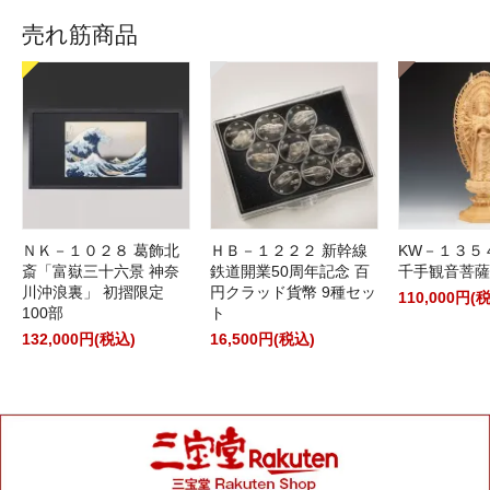
売れ筋商品
ＮＫ－１０２８ 葛飾北
ＨＢ－１２２２ 新幹線
KW－１３５
斎「富嶽三十六景 神奈
鉄道開業50周年記念 百
千手観音菩薩
川沖浪裏」 初摺限定
円クラッド貨幣 9種セッ
110,000円(
100部
ト
132,000円(税込)
16,500円(税込)