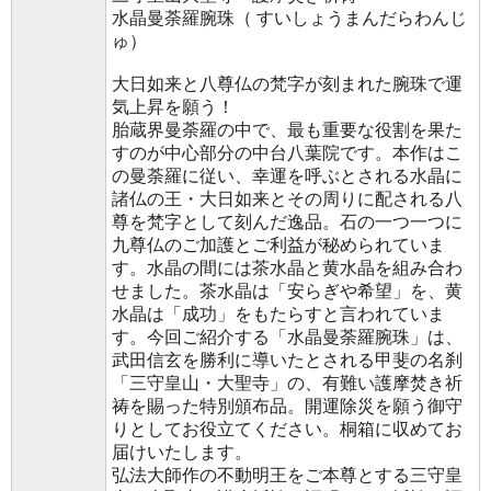
水晶曼荼羅腕珠（ すいしょうまんだらわんじ
ゅ）
大日如来と八尊仏の梵字が刻まれた腕珠で運
気上昇を願う！
胎蔵界曼荼羅の中で、最も重要な役割を果た
すのが中心部分の中台八葉院です。本作はこ
の曼荼羅に従い、幸運を呼ぶとされる水晶に
諸仏の王・大日如来とその周りに配される八
尊を梵字として刻んだ逸品。石の一つ一つに
九尊仏のご加護とご利益が秘められていま
す。水晶の間には茶水晶と黄水晶を組み合わ
せました。茶水晶は「安らぎや希望」を、黄
水晶は「成功」をもたらすと言われていま
す。今回ご紹介する「水晶曼荼羅腕珠」は、
武田信玄を勝利に導いたとされる甲斐の名刹
「三守皇山・大聖寺」の、有難い護摩焚き祈
祷を賜った特別頒布品。開運除災を願う御守
りとしてお役立てください。桐箱に収めてお
届けいたします。
弘法大師作の不動明王をご本尊とする三守皇