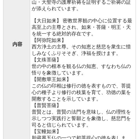
山・大聖寺の護摩祈祷を証明するご祈祷の証
が添えられています。
【大日如来】 密教世界観の中心に位置する最
高至上の主尊とされ、如来・菩薩・明王・天
を統一する絶対的存在です。
【阿弥陀如来】
内容
西方浄土の主尊。その知恵と慈悲を衆生に惜
しみなくふりそそぎ、浄福を授けます。
【文殊菩薩】
世の中の根本を観る仏の知恵、すなわち仏の
悟りを象徴しています。
【開敷華王如来】
この仏の印相は修行の徳を表すもので、菩提
心の種子より修行の枝葉を育て、功徳の葉を
開敷することを示しています。
【普賢菩薩】
普賢とは、普賢の法門を意味し、仏の理性を
示しつつ実践行と誓願とを象徴し、慈悲門を
司ると信じられています。
【宝幢如来】
胎蔵界五仏の一つで初菩提心の徳を表しま