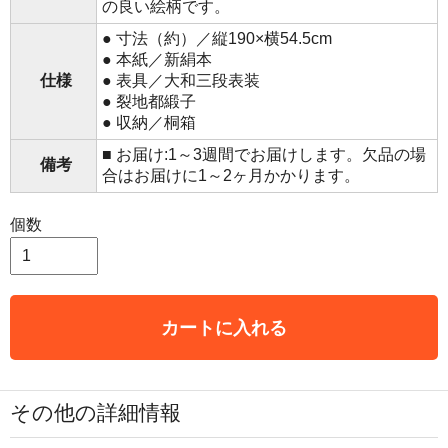
の良い絵柄です。
● 寸法（約）／縦190×横54.5cm
● 本紙／新絹本
仕様
● 表具／大和三段表装
● 裂地都緞子
● 収納／桐箱
■ お届け:1～3週間でお届けします。欠品の場
備考
合はお届けに1～2ヶ月かかります。
個数
カートに入れる
その他の詳細情報