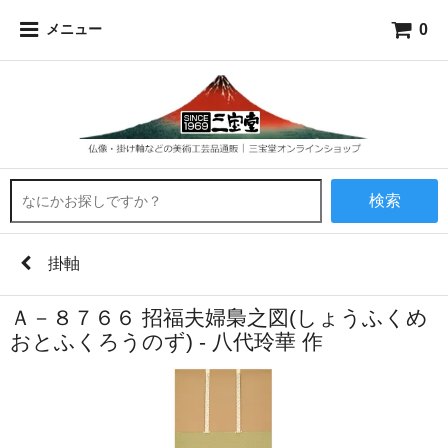
0
メニュー
検索
掛軸
Ａ－８７６６ 招福夫婦梟之図(しょうふくめ
おとふくろうのず) - 八代玲華 作