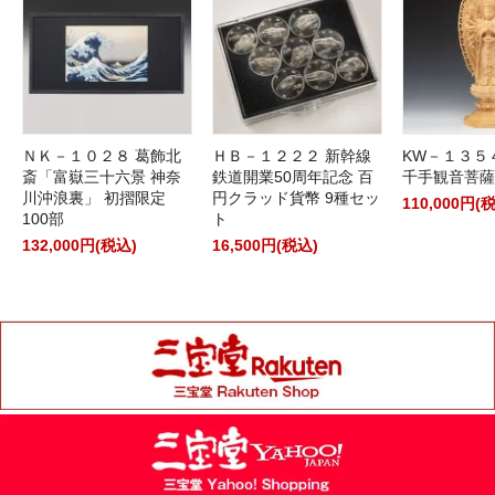
ＮＫ－１０２８ 葛飾北
ＨＢ－１２２２ 新幹線
KW－１３５
斎「富嶽三十六景 神奈
鉄道開業50周年記念 百
千手観音菩薩
川沖浪裏」 初摺限定
円クラッド貨幣 9種セッ
110,000円(
100部
ト
132,000円(税込)
16,500円(税込)