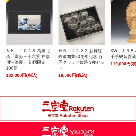
ＮＫ－１０２８ 葛飾北
ＨＢ－１２２２ 新幹線
KW－１３５
斎「富嶽三十六景 神奈
鉄道開業50周年記念 百
千手観音菩薩
川沖浪裏」 初摺限定
円クラッド貨幣 9種セッ
110,000円(
100部
ト
132,000円(税込)
16,500円(税込)