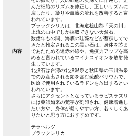
その振動が、人の細胞の奥深くに作用し、歪
んだ細胞のリズムを修正し、正しいリズムに
戻したり、凝りや血液の流れを改善すると言
われています。
ブラックシリカは、北海道桧山郡「天の川」
上流の山中でしか採取できない天然石。
数億年もの間、海底の珪藻などが蓄積してで
きたと推定されるこの黒い石は、身体を芯ま
内容
であたためる遠赤外線や、免疫力アップを高
めると言われているマイナスイオンを放射発
生しています。
北投石は台湾の北投温泉と秋田県の玉川温泉
でのみ産出される鉛を含む硫酸バリウムで、
医療で使用されているラドンを放出するとい
われています。
さらにアクセントとなっているラピスラズリ
には薬師如来の梵字が刻印され、健康増進し
たい方や、身体が凝りやすい方、若々しくあ
りたいと思う方におすすめです。
テラヘルツ
ブラックシリカ