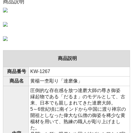
商品説明
商品説明
商品番号
KW-1267
商品名
黄楊一杢彫り「達磨像」
圧倒的な存在感を放つ達磨大師の尊き御姿
縁起物である「だるま」のモデルとして、古
来、日本でも親しまれてきた達磨大師。
5～6世紀頃に南インドから中国に渡り禅宗の
開祖としなった偉大な仏僧の御姿を稀少な黄
楊材を用いて、熟練の職人が彫り上げまし
た。