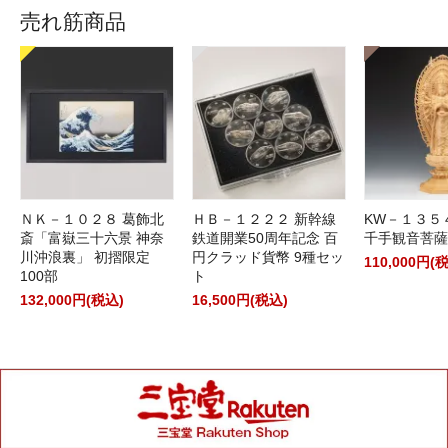
売れ筋商品
ＮＫ－１０２８ 葛飾北
ＨＢ－１２２２ 新幹線
KW－１３５
斎「富嶽三十六景 神奈
鉄道開業50周年記念 百
千手観音菩薩
川沖浪裏」 初摺限定
円クラッド貨幣 9種セッ
110,000円(
100部
ト
132,000円(税込)
16,500円(税込)