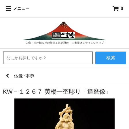
0
メニュー
検索
仏像･本尊
KW－１２６７ 黄楊一杢彫り「達磨像」