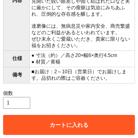
内容
見開いた鋭い眼差しや固く結ばれた口など実
に厳かにして、その瘦躯は気迫にみちあふ
れ、圧倒的な存在感を醸します。
達磨像には、無病息災や家内安全、商売繁盛
などのご利益があるといわれています。
ぜひ末永くご愛蔵いただき、貴家に限りない
福をお招きください。
● 寸法（約）／高さ20×幅6×奥行4.5cm
仕様
● 材質／黄楊
■お届け：2～10日（営業日）でお届けしま
備考
す。品切れの際はご容赦ください。
個数
カートに入れる