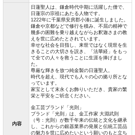
日蓮聖人は、鎌倉時代中期に活躍した僧で、
日蓮宗の宗祖にあたる人物です。
1222年に千葉県安房郡小湊に誕生しました。
鎌倉や京都などで修行を積み、不屈の精神で
幾多の困難を乗り越えながらお釈迦さまの教
えを世に広めたとされています。
幸せな社会を目指し、来世ではなく現世を生
きることの大切さを説き、「法華経」をもっ
て全ての人々を救うことに生涯を捧げまし
た。
尊厳な輝きを放つ純金製の日蓮聖人。
時代を超え、現代でも人々の心の拠り所とな
っています。
家宝として末永くお飾りいただき、貴家の繁
栄と平安をご祈念ください。
金工芸ブランド「光則」
ブランド「光則」は、金工作家 大淵武則
（号：光則）が数千年来の伝統と文化を継承
内容
し、これからの銀器業界の発展と伝統工芸品
の魅力を世に広めたいという願いのもと立ち