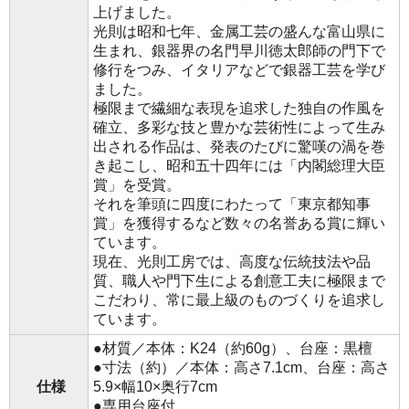
上げました。
光則は昭和七年、金属工芸の盛んな富山県に
生まれ、銀器界の名門早川徳太郎師の門下で
修行をつみ、イタリアなどで銀器工芸を学び
ました。
極限まで繊細な表現を追求した独自の作風を
確立、多彩な技と豊かな芸術性によって生み
出される作品は、発表のたびに驚嘆の渦を巻
き起こし、昭和五十四年には「内閣総理大臣
賞」を受賞。
それを筆頭に四度にわたって「東京都知事
賞」を獲得するなど数々の名誉ある賞に輝い
ています。
現在、光則工房では、高度な伝統技法や品
質、職人や門下生による創意工夫に極限まで
こだわり、常に最上級のものづくりを追求し
ています。
●材質／本体：K24（約60g）、台座：黒檀
●寸法（約）／本体：高さ7.1cm、台座：高さ
仕様
5.9×幅10×奥行7cm
●専用台座付