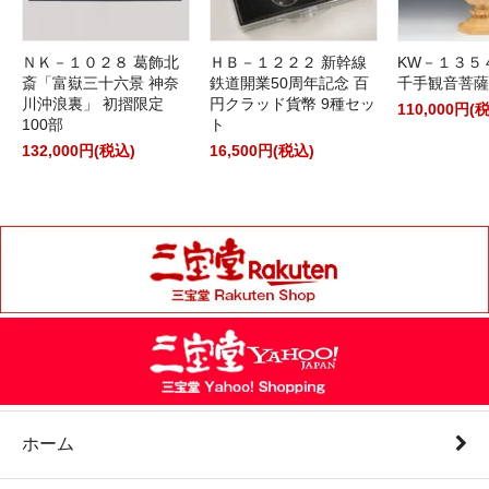
ＮＫ－１０２８ 葛飾北
ＨＢ－１２２２ 新幹線
KW－１３５
斎「富嶽三十六景 神奈
鉄道開業50周年記念 百
千手観音菩薩
川沖浪裏」 初摺限定
円クラッド貨幣 9種セッ
110,000円(
100部
ト
132,000円(税込)
16,500円(税込)
ホーム