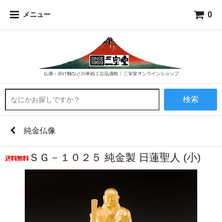
0
メニュー
検索
純金仏像
ＳＧ－１０２５ 純金製 日蓮聖人 (小)