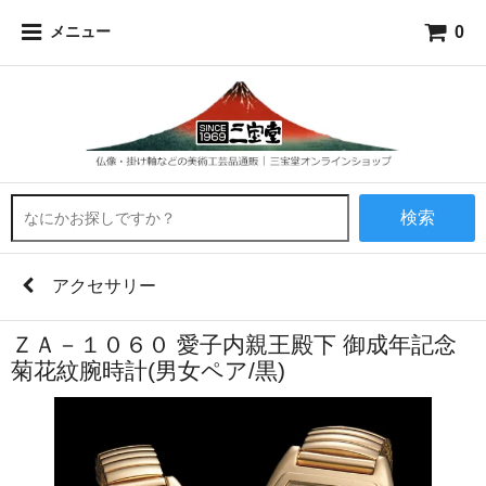
0
メニュー
検索
アクセサリー
ＺＡ－１０６０ 愛子内親王殿下 御成年記念
菊花紋腕時計(男女ペア/黒)