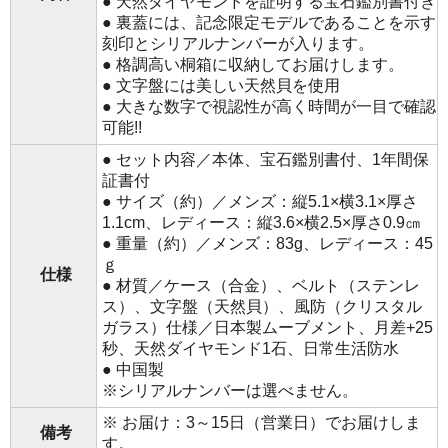
● 天然ダイヤモンドを証明する宝石鑑別書付き
● 裏蓋には、記念限定モデルであることを示す
刻印とシリアルナンバーが入ります。
● 格調高い桐箱に収納してお届けします。
● 文字盤には美しい天然貝を使用
● 大きな数字で視認性が高く時間が一目で確認
可能!!
● セット内容／本体、宝石鑑別書付、1年間保
証書付
● サイズ（約）／メンズ：縦5.1×横3.1×厚さ
1.1cm、レディース：縦3.6×横2.5×厚さ0.9㎝
● 重量（約）／メンズ：83g、レディース：45
ｇ
仕様
● 材質／ケース（合金）、ベルト（ステンレ
ス）、文字盤（天然貝）、風防（クリスタル
ガラス）仕様／日本製ムーブメント、月差+25
秒、天然ダイヤモンド1石、日常生活防水
● 中国製
※シリアルナンバーは選べません。
※ お届け：3～15日（営業日）でお届けしま
備考
す。