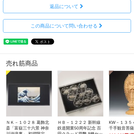
返品について
この商品について問い合わせる
売れ筋商品
ＮＫ－１０２８ 葛飾北
ＨＢ－１２２２ 新幹線
KW－１３５
斎「富嶽三十六景 神奈
鉄道開業50周年記念 百
千手観音菩薩
川沖浪裏」 初摺限定
円クラッド貨幣 9種セッ