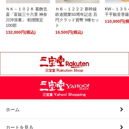
ＮＫ－１０２８ 葛飾北
ＨＢ－１２２２ 新幹線
KW－１３５
斎「富嶽三十六景 神奈
鉄道開業50周年記念 百
千手観音菩薩
川沖浪裏」 初摺限定
円クラッド貨幣 9種セッ
110,000円(
100部
ト
132,000円(税込)
16,500円(税込)
ホーム
カートを見る