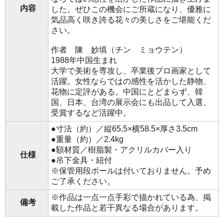
内容
した。ぜひこの機会にご所蔵になり、優雅に
気品高く咲き誇る花々の美しさをご堪能くだ
さい。
作者 陳 妙填（チン ミョウテン）
1988年中国生まれ
大学で美術を専攻し、卒業後プロ画家として
活躍。女性ならではの感性を活かした静物、
花物に定評がある。中国にとどまらず、韓
国、日本、台湾の展示会にも出品して入選、
受賞するなど活躍中。
●寸法（約）／縦65.5×横58.5×厚さ3.5cm
●重量（約）／2.4kg
●額材質／樹脂製・アクリルカバー入り
仕様
●吊下金具・紐付
※保管用段ボールは付いておりません。予め
ご了承ください。
※作品は一点一点手彩で描かれている為、掲
備考
載した作品と若干異なる場合があります。