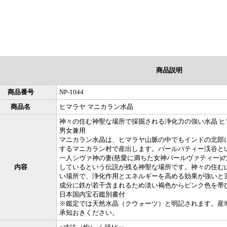
商品説明
商品番号
NP-1044
商品名
ヒマラヤ マニカラン水晶
神々の住む神聖な場所で採掘される浄化力の強い水晶 ヒ
男女兼用
マニカラン水晶は、ヒマラヤ山脈の中でもインドの北部
するマニカラン村で産出します。パールバティー渓谷と
一人シヴァ神の妻(慈愛に満ちた女神パールヴァティー)
内容
しているという伝説が残る神聖な場所です。神々の住む
い場所で、浄化作用とエネルギーを高める効果が強いと
成分に鉄が若干含まれるため淡い褐色からピンク色を帯
日本国内宝石鑑別書付
※鑑定では天然水晶（クウォーツ）と明記されます。産
承知おきください。