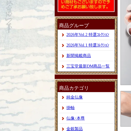
商品グループ
2026年Vol.2 特選ｺﾚｸｼｮﾝ
2026年Vol.1 特選ｺﾚｸｼｮﾝ
新聞掲載商品
三宝堂最新DM商品一覧
商品カテゴリ
純金仏像
掛軸
仏像･本尊
金銀製品