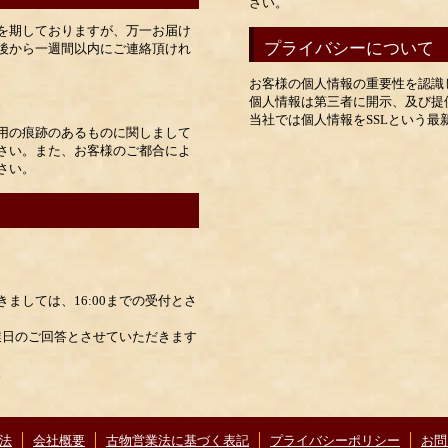
さい。
を期しておりますが、万一お届け
プライバシーについて
後から一週間以内にご連絡頂けれ
お客様の個人情報の重要性を認識
。
個人情報は第三者に開示、及び提
当社では個人情報をSSLという
用の痕跡のあるものに関しまして
さい。また、お客様のご都合によ
さい。
ましては、16:00までの受付とさ
営業日のご回答とさせていただきます
。
法
会社概要
古物営業法に基づく表記
プライバシーポリシー
お問