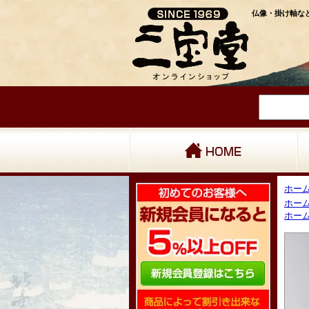
仏像・掛け軸など
ホー
ホー
ホー