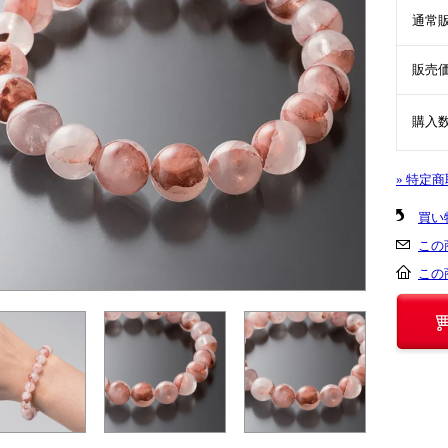
通常
販売
購入
» 特定
買い
この
この