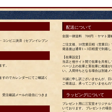
配送について
。
全国一律送料 700円 ・ヤマト
ay・コンビニ決済（セブンイレブン
ご注文後、10営業日程（営業日
発送後は通常1～3日程度で到着し
【在庫設定】
当店と他サイト間で在庫を共有し
ます。
ページ上の在庫と実在庫に相違が
い。入荷待ちとなる場合は別途メ
ますのでカレンダーにてご確認く
※誠に申し訳ございませんが、日
ご発送は、承ってございませんの
ラッピングについて
、受注確認メールの送信につきま
プレゼント用に三宝堂オリジナル
いております。 プレゼントの場