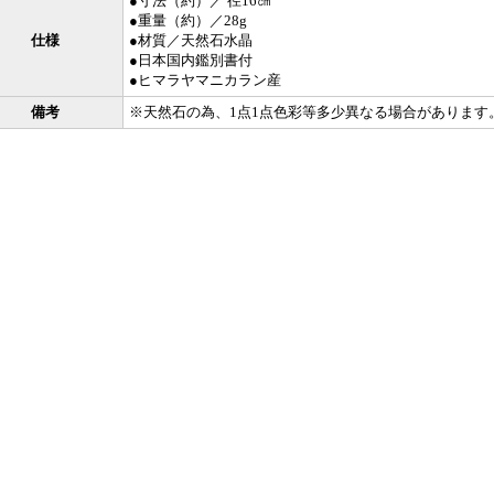
●寸法（約）／ 径16㎝
●重量（約）／28g
仕様
●材質／天然石水晶
●日本国内鑑別書付
●ヒマラヤマニカラン産
備考
※天然石の為、1点1点色彩等多少異なる場合があります