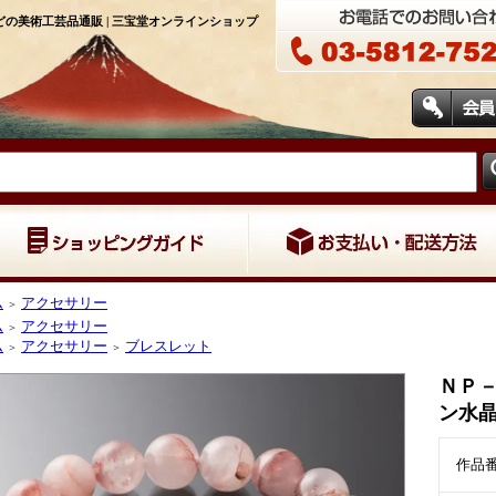
の美術工芸品通販 | 三宝堂オンラインショップ
ム
アクセサリー
＞
ム
アクセサリー
＞
ム
アクセサリー
ブレスレット
＞
＞
ＮＰ－
ン水晶
作品