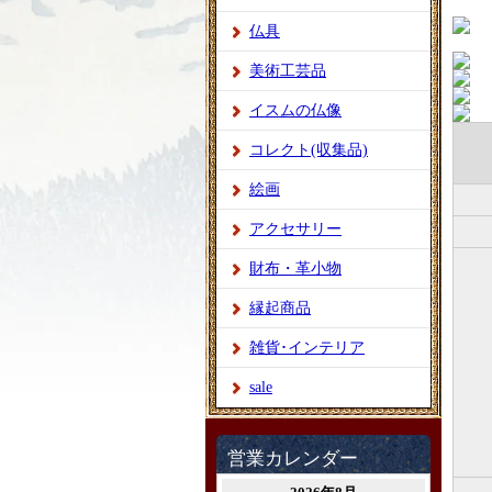
仏具
美術工芸品
イスムの仏像
コレクト(収集品)
絵画
アクセサリー
財布・革小物
縁起商品
雑貨･インテリア
sale
営業カレンダー