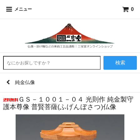
0
メニュー
検索
純金仏像
ＧＳ－１００１－０４ 光則作 純金製守
護本尊像 普賢菩薩(ふげんぼさつ)仏像