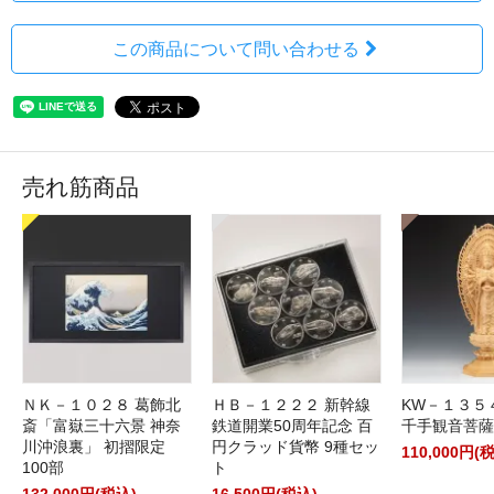
この商品について問い合わせる
売れ筋商品
ＮＫ－１０２８ 葛飾北
ＨＢ－１２２２ 新幹線
KW－１３５
斎「富嶽三十六景 神奈
鉄道開業50周年記念 百
千手観音菩薩
川沖浪裏」 初摺限定
円クラッド貨幣 9種セッ
110,000円(
100部
ト