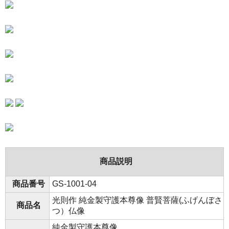
商品説明
商品番号
GS-1001-04
光則作 純金製守護本尊像 普賢菩薩(ふげんぼさ
商品名
つ）仏像
純金製守護本尊像