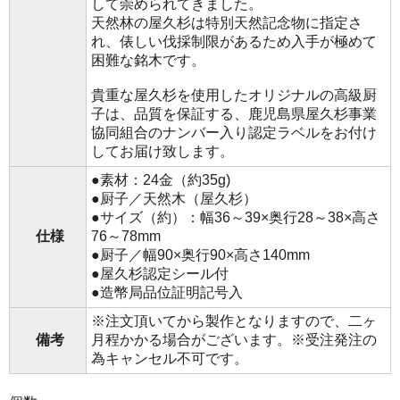
して崇められてきました。
天然林の屋久杉は特別天然記念物に指定さ
れ、俵しい伐採制限があるため入手が極めて
困難な銘木です。
貴重な屋久杉を使用したオリジナルの高級厨
子は、品質を保証する、鹿児島県屋久杉事業
協同組合のナンバー入り認定ラベルをお付け
してお届け致します。
●素材：24金（約35g)
●厨子／天然木（屋久杉）
●サイズ（約）：幅36～39×奥行28～38×高さ
仕様
76～78mm
●厨子／幅90×奥行90×高さ140mm
●屋久杉認定シール付
●造幣局品位証明記号入
※注文頂いてから製作となりますので、二ヶ
備考
月程かかる場合がございます。※受注発注の
為キャンセル不可です。