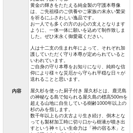
黄金の輝きをたたえる純金製の守護本尊像
は、ご先祖様のご供養やご家族の末永い繁栄
を祈るにふさわしい逸品です。
お一人でも多くの方のお心の支えとなります
ように、一体一体に願いを込めて制作致しま
した。ぜひ末永く御愛蔵ください。
人は十二支の生まれ年によって、それぞれ加
護していただく守り本尊が定められていると
いわれています。
ご自身の守り本尊をお知りになり、純粋な信
仰により様々な災厄から守られ平穏な日々が
送れることと思います。
屋久杉を使った厨子付き 屋久杉とは、鹿児島
内容
の神秘なる島で知られる屋久島の標高500mを
超える山地に自生している樹齢1000年以上の
杉のみを指します。
数千年以上もの太古より生き続け、倒木とな
っても製材加工時に切り口から樹液が噴き出
すという神々しい生命力は「神の宿る木」と