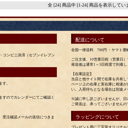
全 [24] 商品中 [1-24] 商品を表示して
配送について
。
全国一律送料 700円 ・ヤマト
ay・コンビニ決済（セブンイレブン
ご注文後、10営業日程（営業日
発送後は通常1～3日程度で到着し
【在庫設定】
当店と他サイト間で在庫を共有し
ます。
ページ上の在庫と実在庫に相違が
い。入荷待ちとなる場合は別途メ
ますのでカレンダーにてご確認く
※誠に申し訳ございませんが、日
ご発送は、承ってございませんの
ラッピングについて
、受注確認メールの送信につきま
プレゼント用に三宝堂オリジナル