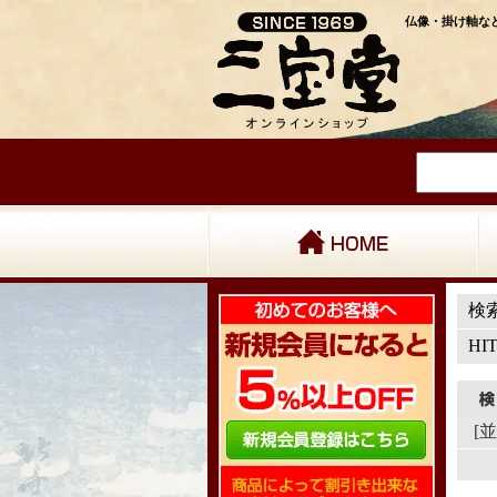
仏像・掛け軸など
検
HI
[