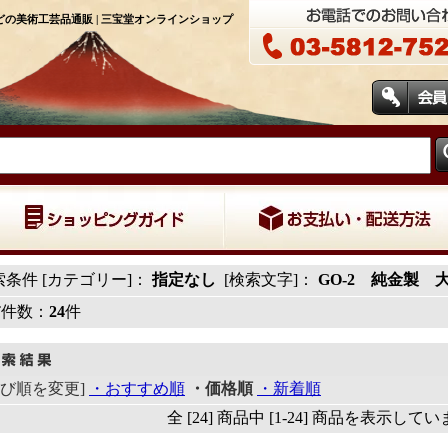
の美術工芸品通販 | 三宝堂オンラインショップ
索条件 [カテゴリー]：
指定なし
[検索文字]：
GO-2 純金製 
T件数：
24
件
並び順を変更]
・おすすめ順
・価格順
・新着順
全 [24] 商品中 [1-24] 商品を表示して