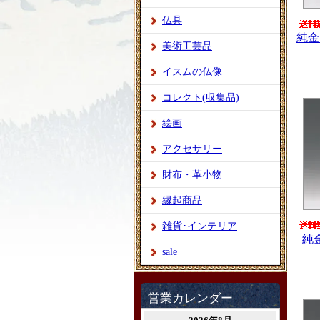
仏具
純金
美術工芸品
イスムの仏像
コレクト(収集品)
絵画
アクセサリー
財布・革小物
縁起商品
雑貨･インテリア
純
sale
営業カレンダー