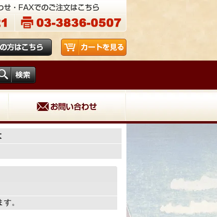
大
います。