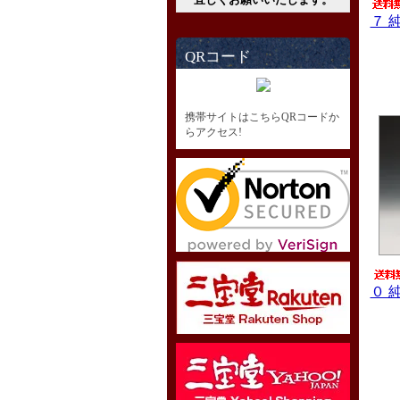
７ 
QRコード
携帯サイトはこちらQRコードか
らアクセス!
０ 