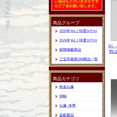
商品グループ
2026年Vol.2 特選ｺﾚｸｼｮﾝ
2026年Vol.1 特選ｺﾚｸｼｮﾝ
SG
新聞掲載商品
羽ば
三宝堂最新DM商品一覧
商品カテゴリ
純金仏像
掛軸
仏像･本尊
金銀製品