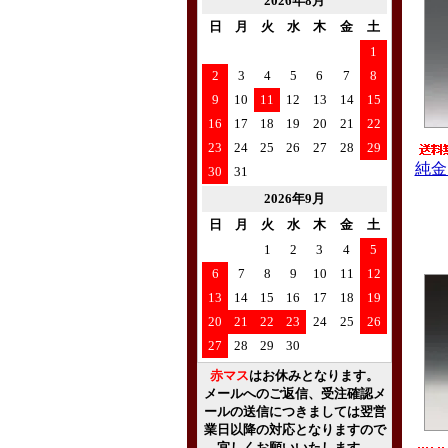
2026年8月
日
月
火
水
木
金
土
1
2
3
4
5
6
7
8
9
10
11
12
13
14
15
16
17
18
19
20
21
22
23
24
25
26
27
28
29
純金
30
31
2026年9月
日
月
火
水
木
金
土
1
2
3
4
5
6
7
8
9
10
11
12
13
14
15
16
17
18
19
20
21
22
23
24
25
26
27
28
29
30
赤マス
はお休みとなります。
メールへのご返信、受注確認メ
ールの送信につきましては翌営
業日以降の対応となりますので
宜しくお願いいたします。