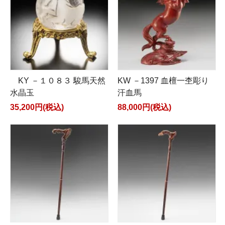
KY －１０８３ 駿馬天然
KW －1397 血檀一杢彫り
水晶玉
汗血馬
35,200円(税込)
88,000円(税込)