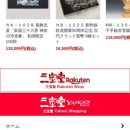
ＮＫ－１０２８ 葛飾北
ＨＢ－１２２２ 新幹線
KW－１３５
斎「富嶽三十六景 神奈
鉄道開業50周年記念 百
千手観音菩薩
川沖浪裏」 初摺限定
円クラッド貨幣 9種セッ
110,000円(
100部
ト
132,000円(税込)
16,500円(税込)
ホーム