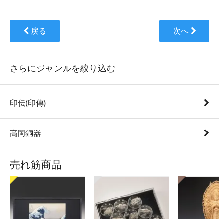
戻る
次へ
さらにジャンルを絞り込む
印伝(印傳)
高岡銅器
売れ筋商品