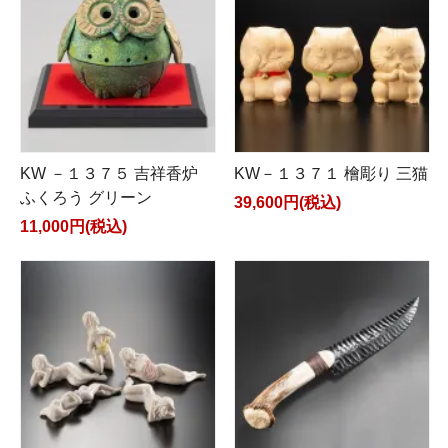
KW －１３７５ 吉祥香炉
KW－１３７１ 檜彫り 三猫
ふくろう グリーン
39,600円(税込)
11,000円(税込)