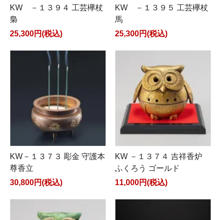
KW －１３９４ 工芸欅杖
KW －１３９５ 工芸欅杖
梟
馬
25,300円(税込)
25,300円(税込)
KW－１３７３ 彫金 守護本
KW －１３７４ 吉祥香炉
尊香立
ふくろう ゴールド
30,800円(税込)
11,000円(税込)