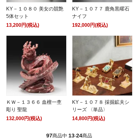
KY－１０８０ 美女の競艶
KY－１０７７ 鹿角黒曜石
5体セット
ナイフ
13,200円(税込)
192,000円(税込)
ＫＷ－１３６６ 血檀一杢
KY－１０７８ 採掘鉱夫シ
彫り 聖龍
リーズ 〈単品〉
132,000円(税込)
14,800円(税込)
97
13
24
商品中
-
商品